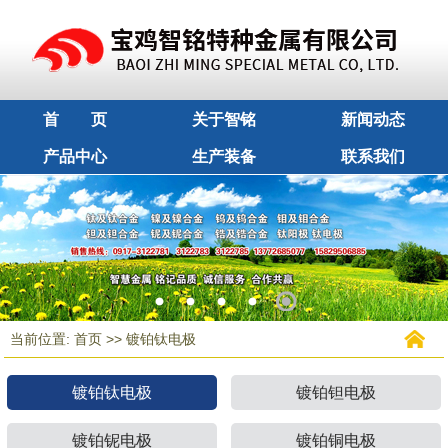
首 页
关于智铭
新闻动态
产品中心
生产装备
联系我们
1
2
3
4
5
当前位置:
>>
首页
镀铂钛电极
镀铂钛电极
镀铂钽电极
镀铂铌电极
镀铂铜电极