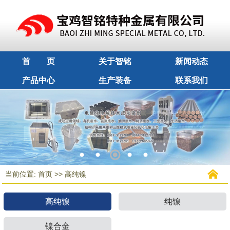
首 页
关于智铭
新闻动态
产品中心
生产装备
联系我们
1
2
3
4
5
当前位置:
>>
首页
高纯镍
高纯镍
纯镍
镍合金